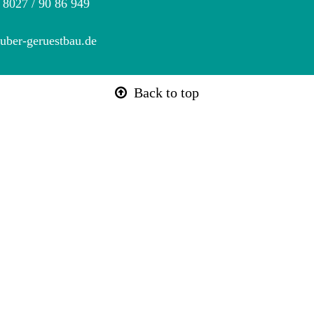
 8027 / 90 86 949
uber-geruestbau.de
Back to top