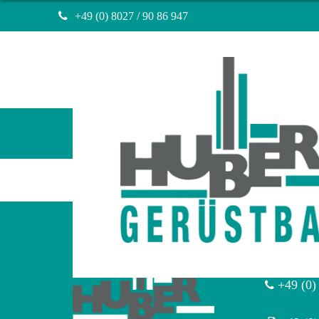
+49 (0) 8027 / 90 86 947
Navigation
überspringen
Huber Gerüstbau München
Lithofin
München/D
+49 (0)