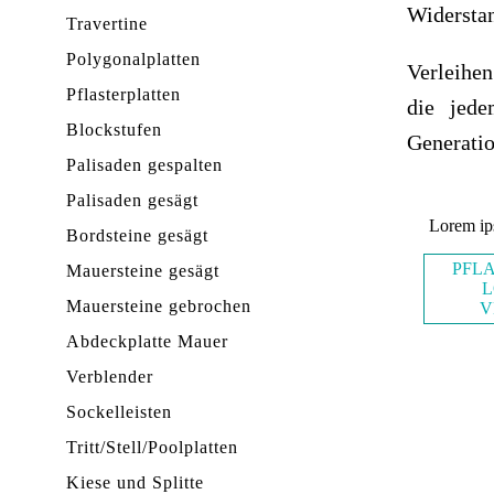
Widersta
Travertine
Polygonalplatten
Verleihen
Pflasterplatten
die jede
Blockstufen
Generatio
Palisaden gespalten
Palisaden gesägt
Lorem ip
Bordsteine gesägt
PFL
Mauersteine gesägt
L
Mauersteine gebrochen
V
Abdeckplatte Mauer
Verblender
Sockelleisten
Tritt/Stell/Poolplatten
Kiese und Splitte