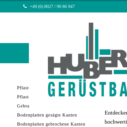
+49 (0) 8027 / 90 86 947
Navigation
überspringen
Huber Gerüstbau München
Naturstein
Navigation überspringen
Pflastersteine lose
Nat
Pflastersteine vepackt
Gebrauchte Artikel
Entdecke
Bodenplatten gesägte Kanten
hochwerti
Bodenplatten gebrochene Kanten